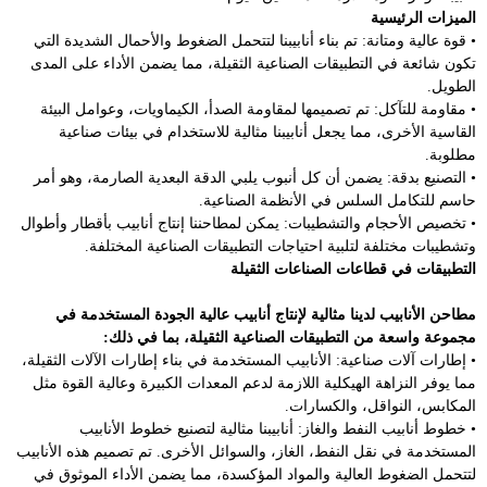
الميزات الرئيسية
• قوة عالية ومتانة: تم بناء أنابيبنا لتتحمل الضغوط والأحمال الشديدة التي
تكون شائعة في التطبيقات الصناعية الثقيلة، مما يضمن الأداء على المدى
الطويل.
• مقاومة للتآكل: تم تصميمها لمقاومة الصدأ، الكيماويات، وعوامل البيئة
القاسية الأخرى، مما يجعل أنابيبنا مثالية للاستخدام في بيئات صناعية
مطلوبة.
• التصنيع بدقة: يضمن أن كل أنبوب يلبي الدقة البعدية الصارمة، وهو أمر
حاسم للتكامل السلس في الأنظمة الصناعية.
• تخصيص الأحجام والتشطيبات: يمكن لمطاحننا إنتاج أنابيب بأقطار وأطوال
وتشطيبات مختلفة لتلبية احتياجات التطبيقات الصناعية المختلفة.
التطبيقات في قطاعات الصناعات الثقيلة
مطاحن الأنابيب لدينا مثالية لإنتاج أنابيب عالية الجودة المستخدمة في
مجموعة واسعة من التطبيقات الصناعية الثقيلة، بما في ذلك:
• إطارات آلات صناعية: الأنابيب المستخدمة في بناء إطارات الآلات الثقيلة،
مما يوفر النزاهة الهيكلية اللازمة لدعم المعدات الكبيرة وعالية القوة مثل
المكابس، النواقل، والكسارات.
• خطوط أنابيب النفط والغاز: أنابيبنا مثالية لتصنيع خطوط الأنابيب
المستخدمة في نقل النفط، الغاز، والسوائل الأخرى. تم تصميم هذه الأنابيب
لتتحمل الضغوط العالية والمواد المؤكسدة، مما يضمن الأداء الموثوق في