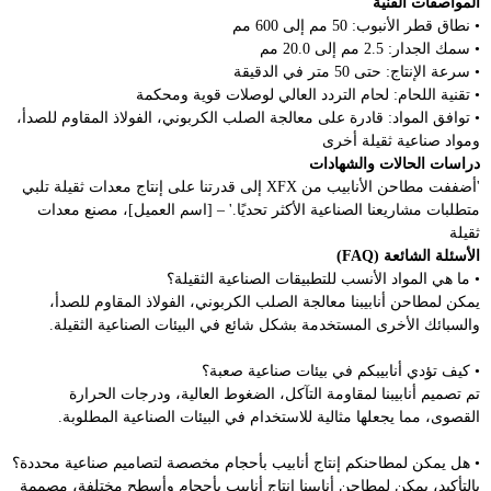
المواصفات الفنية
• نطاق قطر الأنبوب: 50 مم إلى 600 مم
• سمك الجدار: 2.5 مم إلى 20.0 مم
• سرعة الإنتاج: حتى 50 متر في الدقيقة
• تقنية اللحام: لحام التردد العالي لوصلات قوية ومحكمة
• توافق المواد: قادرة على معالجة الصلب الكربوني، الفولاذ المقاوم للصدأ،
ومواد صناعية ثقيلة أخرى
دراسات الحالات والشهادات
'أضففت مطاحن الأنابيب من XFX إلى قدرتنا على إنتاج معدات ثقيلة تلبي
متطلبات مشاريعنا الصناعية الأكثر تحديًا.' – [اسم العميل]، مصنع معدات
ثقيلة
الأسئلة الشائعة (FAQ)
• ما هي المواد الأنسب للتطبيقات الصناعية الثقيلة؟
يمكن لمطاحن أنابيبنا معالجة الصلب الكربوني، الفولاذ المقاوم للصدأ،
والسبائك الأخرى المستخدمة بشكل شائع في البيئات الصناعية الثقيلة.
• كيف تؤدي أنابيبكم في بيئات صناعية صعبة؟
تم تصميم أنابيبنا لمقاومة التآكل، الضغوط العالية، ودرجات الحرارة
القصوى، مما يجعلها مثالية للاستخدام في البيئات الصناعية المطلوبة.
• هل يمكن لمطاحنكم إنتاج أنابيب بأحجام مخصصة لتصاميم صناعية محددة؟
بالتأكيد، يمكن لمطاحن أنابيبنا إنتاج أنابيب بأحجام وأسطح مختلفة، مصممة