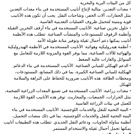
كل من البيئات البرية والبحرية.
• معدات التعدين: مثالية لإنتاج أنابيب المستخدمة في بناء معدات التعدين
مثل الحفارات، آلات الحفر، وشاحنات النقل. يجب أن تكون هذه الأنابيب
قوية ومتينة لتتحمل ظروف العمليات التعدينية القاسية.
• حلول تخزين صناعية: الأنابيب المستخدمة في بناء أرفف التخزين الثقيلة
وأنظمة الرفوف للمستودعات والمنشآت الصناعية. تتطلب هذه الأنظمة
أنابيب يمكنها دعم أحمال ثقيلة وتوفير متانة طويلة الأمد.
• أنظمة هيدروليكية وهوائية: الأنابيب المستخدمة في الأنظمة الهيدروليكية
والهوائية للآلات الصناعية، مما يوفر القوة والمرونة اللازمة للتعامل مع
السوائل والغازات عالية الضغط.
• الدعم الهيكلي للمباني الصناعية: الأنابيب المستخدمة في بناء الدعائم
الهيكلية للمباني الصناعية الكبيرة، بما في ذلك المصانع، المستودعات،
ومحطات الطاقة. هذه الأنابيب ضرورية للحفاظ على النزاهة والسلامة
للهيكل.
• معدات زراعية: الأنابيب المستخدمة في تصنيع المعدات الزراعية الضخمة،
مثل الجرارات، الجمعيات، والمحاريث. توفر هذه الأنابيب القوة اللازمة
للعمل في بيئات الزراعة القاسية.
• البنية التحتية للنقل والخدمات اللوجستية: الأنابيب المستخدمة في بناء
البنية التحتية للنقل والخدمات اللوجستية، بما في ذلك منصات التحميل،
أنظمة مناولة الحاويات، ودعائم النقل الحديدي. تتطلب هذه التطبيقات أنابيب
يمكنها تحمل أحمال ثقيلة والاستخدام المستمر.