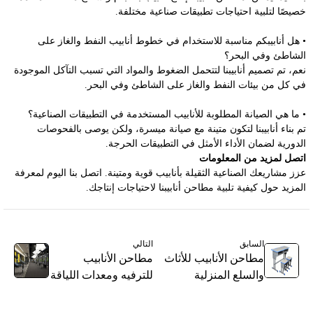
خصيصًا لتلبية احتياجات تطبيقات صناعية مختلفة.
• هل أنابيبكم مناسبة للاستخدام في خطوط أنابيب النفط والغاز على
الشاطئ وفي البحر؟
نعم، تم تصميم أنابيبنا لتتحمل الضغوط والمواد التي تسبب التآكل الموجودة
في كل من بيئات النفط والغاز على الشاطئ وفي البحر.
• ما هي الصيانة المطلوبة للأنابيب المستخدمة في التطبيقات الصناعية؟
تم بناء أنابيبنا لتكون متينة مع صيانة ميسرة، ولكن يوصى بالفحوصات
الدورية لضمان الأداء الأمثل في التطبيقات الحرجة.
اتصل لمزيد من المعلومات
عزز مشاريعك الصناعية الثقيلة بأنابيب قوية ومتينة. اتصل بنا اليوم لمعرفة
المزيد حول كيفية تلبية مطاحن أنابيبنا لاحتياجات إنتاجك.
السابق
التالي
مطاحن الأنابيب للأثاث
مطاحن الأنابيب
والسلع المنزلية
للترفيه ومعدات اللياقة
للتصاميم الحديثة
البدنية للاستخدام
والمتينة
الموثوق والطويل الأمد