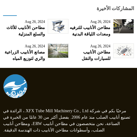
المشاركات الأخيرة
Aug 26, 2024
Aug 26, 2024
مطاحن الأنابيب للترفيه
مطاحن الأنابيب للأثاث
ومعدات اللياقة البدنية
والسلع المنزلية
للاستخدام الموثوق
للتصاميم الحديثة
Aug 26, 2024
Aug 26, 2024
والطويل الأمد
والمتينة
مطاحن الأنابيب
مصانع الأنابيب الزراعية
للسيارات والنقل
والري لتوزيع المياه
لمكونات المركبات عالية
بكفاءة
القوة
مرحبًا بكم في شركة XFX Tube Mill Machinery Co., Ltd.، الرائدة في
تصنيع أنابيب الصلب منذ عام 2006. بفضل أكثر من 30 عامًا من الخبرة في
الصناعة، نحن متخصصون في مطاحن أنابيب ERW، ومطاحن أنابيب
الصلب، وأسطوانات مطاحن الأنابيب ذات الهندسة الدقيقة.