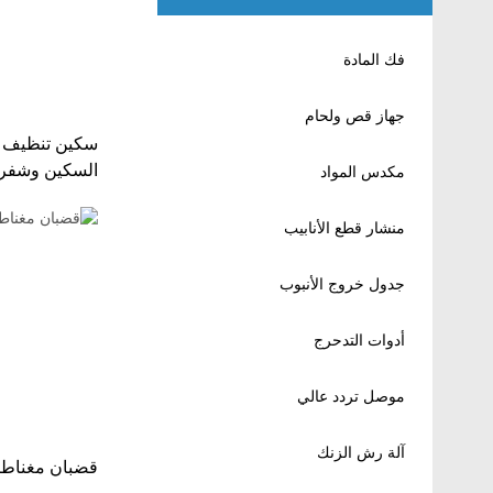
فك المادة
جهاز قص ولحام
سكين تنظيف ا
السكين وشفرة
مكدس المواد
منشار قطع الأنابيب
جدول خروج الأنبوب
أدوات التدحرج
موصل تردد عالي
آلة رش الزنك
قضبان مغناطي