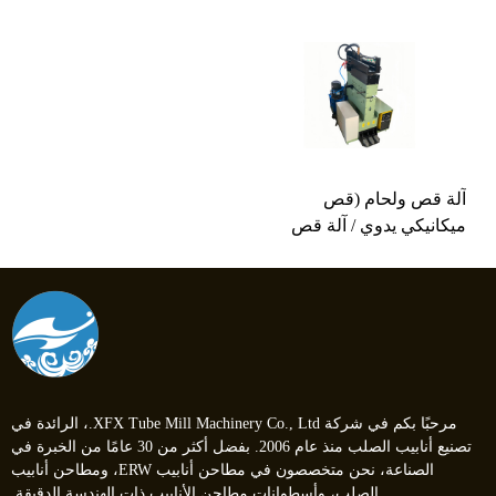
آلة قص ولحام (قص
ميكانيكي يدوي / آلة قص
ولحام)
مرحبًا بكم في شركة XFX Tube Mill Machinery Co., Ltd.، الرائدة في
تصنيع أنابيب الصلب منذ عام 2006. بفضل أكثر من 30 عامًا من الخبرة في
الصناعة، نحن متخصصون في مطاحن أنابيب ERW، ومطاحن أنابيب
الصلب، وأسطوانات مطاحن الأنابيب ذات الهندسة الدقيقة.