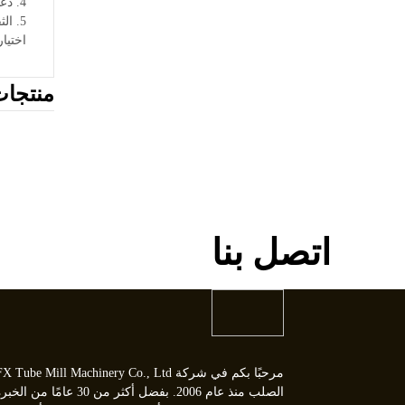
4. دعم شامل: من الإعداد إلى الصيانة المستمرة، فريق الخبراء لدينا يوفر الدعم الذي تحتاجه للحفاظ على خط الإنتاج يعمل بسلاسة.
5. الثقة العالمية: يعتمد المصنعون حول العالم على مطاحن الأنابيب لدينا لدقتها، وموثوقيتها، ومتعددة الاستخدامات.
اختيار نماذج FX28 و FX32 يعني اختيار آلات قابلة
منتجا
اتصل بنا
الصلب منذ عام 2006. بفضل أكثر 