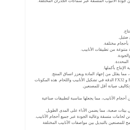
عالي، مما يضمن جودة الأنبوب المتسقة عبر سماكات الجدران المختلفة.
مجهزة بتكنولوجيا تشكيل اللف الحديثة وأنظمة لحام التردد العالي، تضمن نماذج FX28 و FX32 الدقة في تشكيل الأنابيب واللحام. هذه المكونات
تكاليف صيانة أقل للمصنعين.
FX32 التعامل مع مجموعة واسعة من أحجام الأنابيب، مما يجعلها مناسبة لتطبيقات صناعية
ات تغيير سريع، مما يسمح للمصنعين بالتبديل بين مواصفات الأنابيب المختلفة