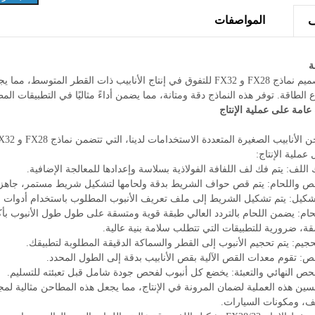
المواصفات
ة
تم تصميم نماذج FX28 و FX32 للتفوق في إنتاج الأنابيب ذات القطر ا
مطاحن الأنابيب الصغيرة 10-50 مم - FX28
تروس مخروطية (مستخدمة في صن
 الطاقة. توفر هذه النماذج دقة ومتانة، مما يضمن أداءً مثاليًا في التطبيقات المط
&amp; FX32
التروس)
عامة على عملية الإنتاج
عملية الإنتاج:
للحام: يضمن اللحام بالتردد العالي طبقة قوية ومتسقة على طول طول الأنبوب بأك
ة، ضرورية للتطبيقات التي تتطلب سلامة بنية عالية.
سين هذه العملية لضمان المرونة في الإنتاج، مما يجعل هذه المطاحن مثالية لمج
ف، ومكونات السيارات.