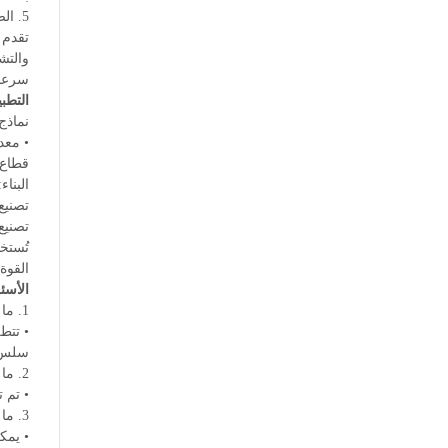
5. الصيانة المنخفضة: مصممة بميزات سهلة الاستخدام، تتطلب هذه المطاحن صيانة مينيمال، مما يقلل من وقت التوقف وتكاليف التشغيل.
والتش
سرعات
التطب
نماذج FX28 و FX32 متعددة الاستخدامات ومناسبة جدًا لإنتاج الأنابيب
•
معدا
قطاع 
البنا
تصنيع
تصنيع
القوة
الأسئ
1.
ما 
سلس 
2. ما هي الفترة الزمنية التي يستغرقها الجهاز لتبديل الأسطوانات بين أحجام الأنابيب المختلفة؟
• تم تصميم FX28 و FX32 للتغييرات السريعة، ع
3. ما هي المواد التي يمكن معالجتها بهذه الطرازات؟
• يمك