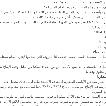
ة الاستخدامات لاحتياجات إنتاج مختلفة.
ة لحام بالتردد العالي المتقدمة، توفر FX28 و FX32 تحكمًا دقيقًا في عملية اللحام، مما يضمن لحامًا قويًا وموحدًا.
طلب أنابيب بقطر متوسط مع دقة ومتانة عالية. وتشمل هذه:
ات زراعية
ع الطاقة
ء
ع الأثاث
ع الآلات
ت العملاء
• العميل C: 'مطحنة أنابيب الصلب قدمت لنا المرونة التي نحتاجها لإنتاج أحجام م
يل.'
• العميل D: 'باستخدام آلة صنع الأنابيب من نوع X32
 تجاوز توقعاتنا.'
تختارنا
 تختار مطاحن الأنابيب الصغيرة المتعددة الاستخدامات لدينا، فإنك تحصل على:
1. المرونة في الإنتاج: تم تصميم نماذج FX28 و X32
ع المتنوعة.