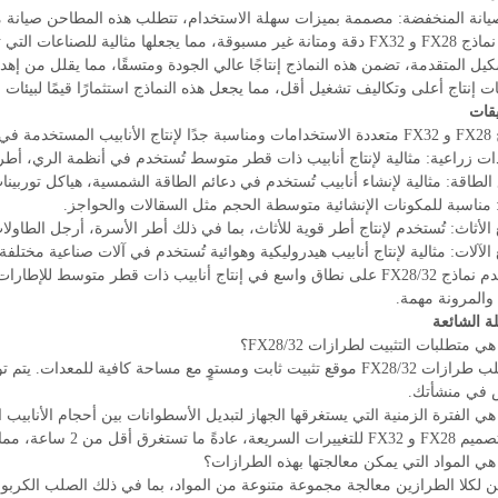
تقدم نماذج FX28 و FX32 دقة ومتانة غير مسبوقة، مما يجعلها مثالية لل
كيل المتقدمة، تضمن هذه النماذج إنتاجًا عالي الجودة ومتسقًا، مما يقلل من إهدا
 إنتاج أعلى وتكاليف تشغيل أقل، مما يجعل هذه النماذج استثمارًا قيمًا لبيئات ا
يقات
 المستخدمة في:
ت زراعية: مثالية لإنتاج أنابيب ذات قطر متوسط تُستخدم في أنظمة الري، أطر 
الطاقة: مثالية لإنشاء أنابيب تُستخدم في دعائم الطاقة الشمسية، هياكل توربينا
ء: مناسبة للمكونات الإنشائية متوسطة الحجم مثل السقالات والحواجز.
 الأثاث: تُستخدم لإنتاج أطر قوية للأثاث، بما في ذلك أطر الأسرة، أرجل الطاو
 الآلات: مثالية لإنتاج أنابيب هيدروليكية وهوائية تُستخدم في آلات صناعية مختلفة.
تُستخدم نماذج FX28/32 على نطاق واسع في إنتاج أنابيب ذات قطر متوسط 
 والمرونة مهمة.
لة الشائعة
هي متطلبات التثبيت لطرازات FX28/32؟
• تتطلب طرازات FX28/32 موقع تثبيت ثابت ومستوٍ مع مساحة كافية للم
في منشأتك.
ادةً ما تستغرق أقل من 2 ساعة، مما يسمح بجدولة إنتاج مرنة.
ن لكلا الطرازين معالجة مجموعة متنوعة من المواد، بما في ذلك الصلب الكربوني