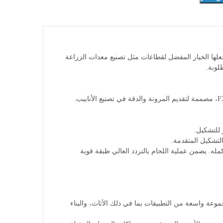
لمتوسط، مما يجعلها الخيار المفضل لقطاعات مثل تصنيع معدات الزراعة
اديق
لوبة.
مطاحن الأنابيب الصغيرة المتعددة الاستخدامات لدينا، التي تتضمن نماذج FX28 و FX32، مصممة لتقديم المرونة والدقة في تصنيع الأنابيب.
مله. يضمن عملية اللحام بالتردد العالي طبقة قوية
موعة واسعة من التطبيقات بما في ذلك الأثاث، والبناء