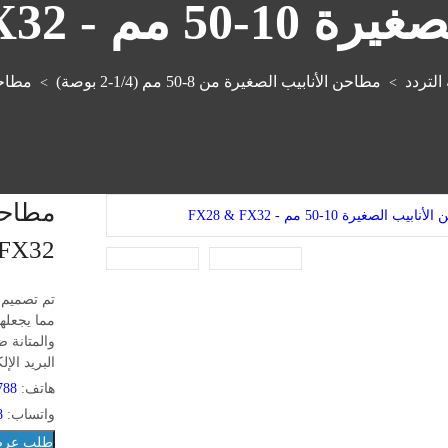
FX28 &amp; FX3
التردد
مطاحن الأنابيب الصغيرة من 8-50 مم (1/4-2 بوصة)
مطاحن الأ
>
>
 FX32
مما يجعله
والمتانة ض
البريد الإ
هاتف:
788
واتساب:
8
طلب عر