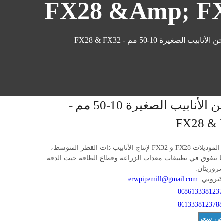
نابيب الصغيرة 10-50 مم - FX28 & FX32
مطاحن الأنابيب الصغيرة 10-50 مم -
FX28 &
تم تصميم الموديلات FX28 و FX32 لإنتاج الأنابيب ذات القطر المتوسط،
ا تتفوق في تطبيقات معدات الزراعة وقطاع الطاقة حيث الدقة
روريتان.
لكتروني:
erwpipemill@gmail.com
008613338123
861333812378
ض سعر