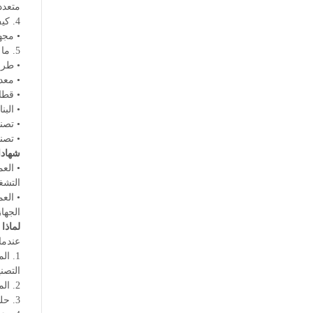
متعدد
4. كيف تضمن هذه المطاحن جودة اللحام المتسقة؟
• مجهزة بأنظم
5. ما هي الصناعات التي تستفيد أكثر من طرازات FX28/32؟
• طرازات FX28/32 مفيدة بشكل خاص للصناعات التي تت
• معد
• قطا
• البنا
• تصني
• تصني
شهادا
التشغ
الجهاز
لماذا 
عندما
التصني
2. المتانة المثبتة: تم بناء هذه الآلات بمكونات قوية، مصممة للعمل لفترات طويلة، مما يضمن وقت توقف قليل وأداء متسق.
3. حلول قابلة للتخصيص: نقدم مجموعة متنوعة من خيارات التخصيص لتلائم الآلات حسب متطلبات الإنتاج الخاصة بك، مما يضمن الأداء الأمثل.