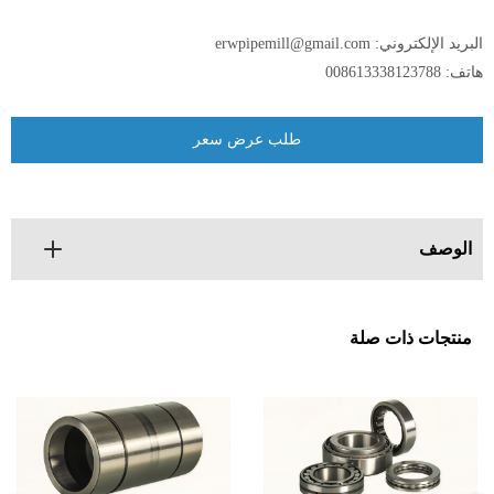
البريد الإلكتروني:
erwpipemill@gmail.com
هاتف:
008613338123788
طلب عرض سعر
الوصف
منتجات ذات صلة