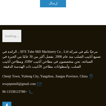
إرسال
مرحبًا بكم في شركة XFX Tube Mill Machinery Co., Ltd.، الرائدة في
تصنيع أنابيب الصلب منذ عام 2006. بفضل أكثر من 30 عامًا من الخبرة في
الصناعة، نحن متخصصون في مطاحن أنابيب ERW، ومطاحن أنابيب
الصلب، وأسطوانات مطاحن الأنابيب ذات الهندسة الدقيقة.
Chenji Town, Yizheng City, Yangzhou, Jiangsu Province, China
erwpipemill@gmail.com
+86-13338123788