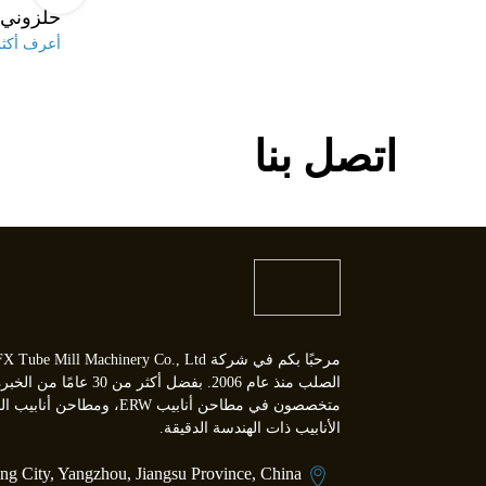
 محرك)
الساخن / منشار البرد)
حلزوني 
أعرف أكثر
أعرف أكثر
اتصل بنا
الصلب منذ عام 2006. بفضل أكثر 
متخصصون في مطاحن أنابيب ERW،
الأنابيب ذات الهندسة الدقيقة.
ng City, Yangzhou, Jiangsu Province, China