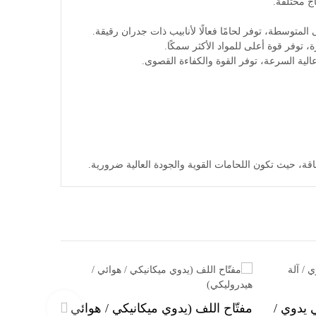
Next
 يدوي /
مفتّاح اللف (يدوي ميكانيكي / هوائي