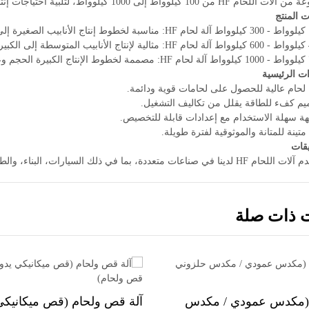
حام HF من 100 كيلوواط إلى 1000 كيلوواط، لتلبية احتياجات إنتاج مختلفة.
ت المنتج
ات الرئيسية
 لحام عالية للحصول على لحامات قوية ودائمة.
يم كفء للطاقة يقلل من تكاليف التشغيل.
هة سهلة الاستخدام مع إعدادات قابلة للتخصيص.
 متينة للمتانة والموثوقية لفترة طويلة.
يقات
ناعات متعددة، بما في ذلك السيارات، البناء، والطاقة، حيث تكون اللحامات القوية والجودة العالية ضرورية.
ت ذات صلة
مكدس عمودي / مكدس
آلة قص ولحام (قص ميكانيكي