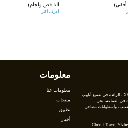
أفقي)
آلة قص ولحام)
أعرف أكثر
معلومات
معلومات عنا
مرحبًا بكم في شركة XFX Tube Mill Machinery Co., Ltd.، الرائدة في تصنيع أنابيب
منتجات
من 30 عامًا من الخبرة في الصناعة، نحن
 ومطاحن أنابيب الصلب، وأسطوانات مطاحن
تطبيق
أخبار
Chenji Town, Yizhe