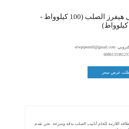
موصل هيفرز الصلب (100 كيلوواط -
لكتروني:
erwpipemill@gmail.com
008613338123
لب عرض سعر
ق
بيب، مما يوفر الطاقة اللازمة للحام أنابيب الصلب بدقة وسرعة. نحن نقدم